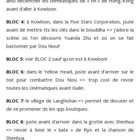
ainsi déclencher les cinméatiques de « fin » de Hong-Kong
avant d’aller à Kowloon.
BLOC 4:
à Kowloon, dans la Five Stars Corporation, jsute
avant de mettre tts les clés dans le bouddha => j’adore la
scène où l’on découvre Yuanda Zhu et où on se fait
bastonner par Dou Niou!!
BLOC 5:
voir BLOC 2 sauf qu’on est à Kowloon!
BLOC 6:
dans le Yellow Head, juste avant d’arriver sur le
toit pour combattre Dou Niou => trop cool de revoir
toutes les cinématiques avant Guilin.
BLOC 7:
le village de Langhishan => permet de discuter et
de se promener ds les qqs boutiques.
BLOC 8:
juste avant d’arriver dans la grotte avec Shenhua
=> revoir à loisir le « kata » de Ryo et la chanson de
Shenhua.