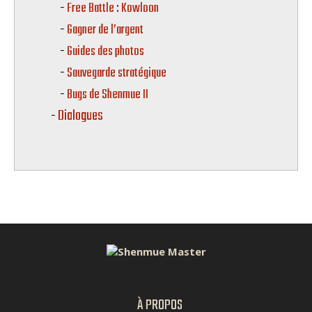
Free Battle : Kowloon
Gagner de l’argent
Guides des photos
Sauvegarde stratégique
Bugs de Shenmue II
Dialogues
À PROPOS