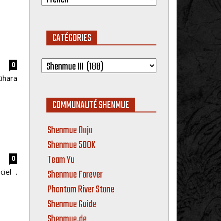
CATÉGORIES
Catégories
0
ihara
COMMUNAUTÉ SHENMUE
Shenmue Dojo
Shenmue 500K
Team Yu
0
iel .
Shenmue Forever
Phantom River Stone
Shenmue Guide
Shenmue.de