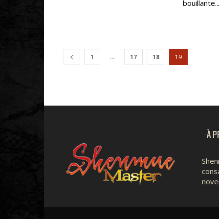
bouillante..
...
1
17
18
19
À P
Shen
consa
nove