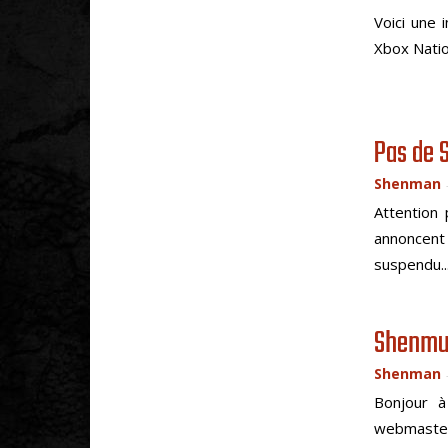
Voici une
Xbox Natio
Pas de 
Shenman
Attention
annoncent
suspendu..
Shenmue
Shenman
Bonjour à
webmaste