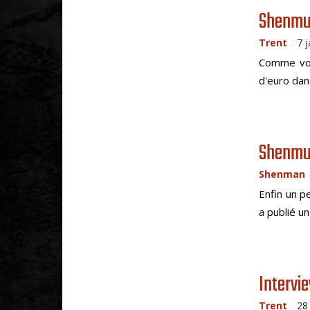
Shenmue
Trent
7 
-
Comme vou
d'euro dan
Shenmue
Shenman
Enfin un p
a publié u
Intervi
Trent
28
-