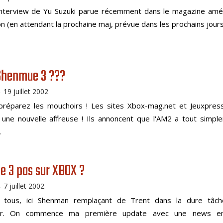
 interview de Yu Suzuki parue récemment dans le magazine amér
n (en attendant la prochaine maj, prévue dans les prochains jours):
Shenmue 3 ???
19 juillet 2002
-
 préparez les mouchoirs ! Les sites Xbox-mag.net et Jeuxpres
 une nouvelle affreuse ! Ils annoncent que l'AM2 a tout simpl
.
 3 pas sur XBOX ?
7 juillet 2002
-
 tous, ici Shenman remplaçant de Trent dans la dure tâc
r. On commence ma première update avec une news en