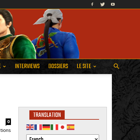
E
INTERVIEWS
DOSSIERS
LE SITE
TRANSLATION
0
tions
.