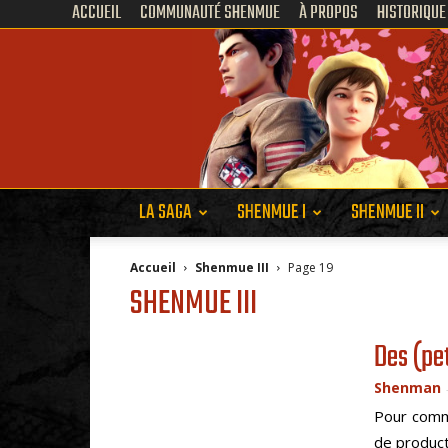
ACCUEIL
COMMUNAUTÉ SHENMUE
À PROPOS
HISTORIQUE
LA SAGA
SHENMUE I
SHENMUE II
Accueil
Shenmue III
Page 19
SHENMUE III
Des (pe
Shenman
Pour comm
de product