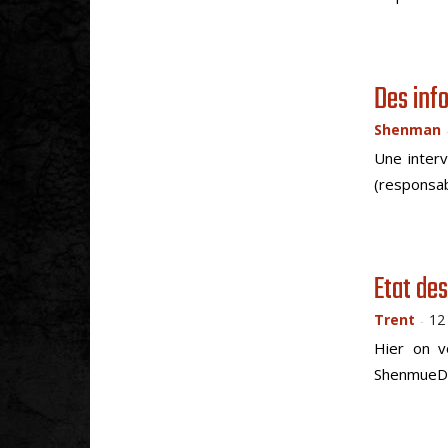
Des info
Shenman
Une interv
(responsab
Etat des
Trent
12
-
Hier on v
ShenmueDoj