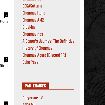
SEGASaturno
Shenmue Italia
0
Shenmue AM2
lions
BlueMue
Shenmusings
A Gamer's Journey: The Definitive
History of Shenmue
Shenmue Agora (Discord FR)
0
Suka Pass
ficiel
PARTENAIRES
Playerone.TV
0