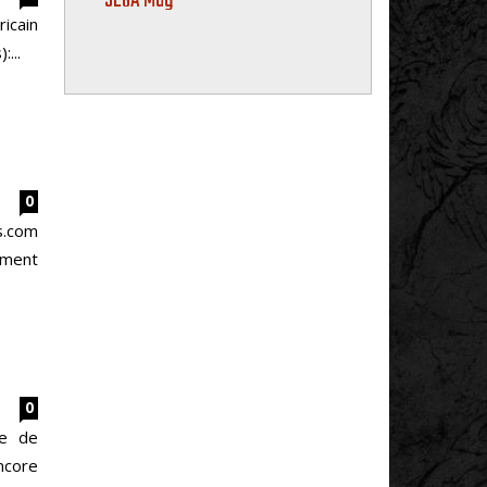
SEGA Mag
icain
...
0
s.com
ement
0
he de
core