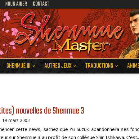
NOUS AIDER
CONTACT
SHENMUE III
AUTRES JEUX
TRADUCTIONS
ANIM
Shenmue
tites) nouvelles de Shenmue 3
Master
19 mars 2003
-
encer cette news, sachez que Yu Suzuki abandonnera ses fonc
eur sur Shenmue 3 au profit de son collègue Shin Ishikawa. C'est..