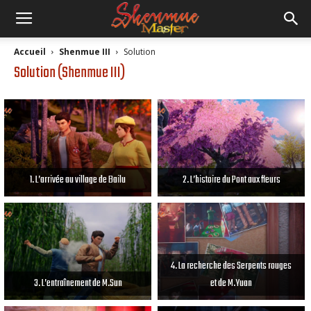
Accueil
Shenmue III
Solution
Solution (Shenmue III)
1. L’arrivée au village de Bailu
2. L’histoire du Pont aux fleurs
4. La recherche des Serpents rouges
3. L’entraînement de M.Sun
et de M.Yuan