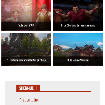
5. Le Carré VIP
6. Le Chef des Serpents rouges
7. L’entraînement du Maître pêcheur
8. Le Vieux Château
SHENMUE III
Présentation