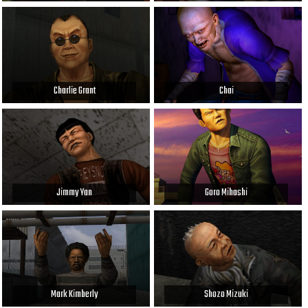
Charlie Grant
Chai
Jimmy Yan
Goro Mihashi
Mark Kimberly
Shozo Mizuki