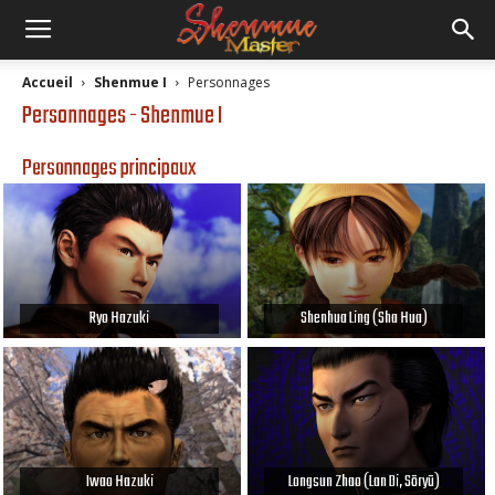
Accueil
Shenmue I
Personnages
Personnages - Shenmue I
Personnages principaux
Ryo Hazuki
Shenhua Ling (Sha Hua)
Iwao Hazuki
Longsun Zhao (Lan Di, Sōryū)