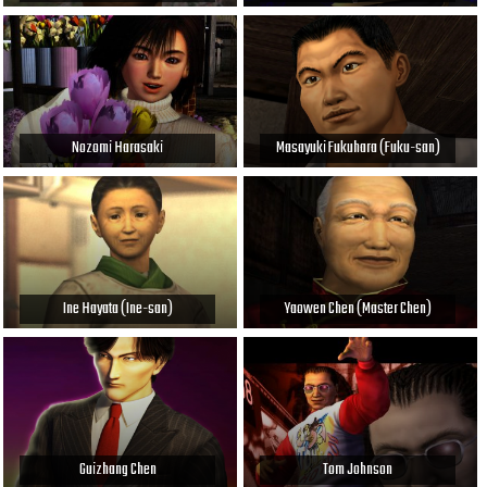
Nozomi Harasaki
Masayuki Fukuhara (Fuku-san)
Ine Hayata (Ine-san)
Yaowen Chen (Master Chen)
Guizhang Chen
Tom Johnson