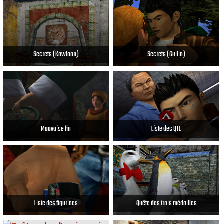
Secrets (Kowloon)
Secrets (Guilin)
Mauvaise fin
Liste des QTE
Liste des figurines
Quête des trois médailles