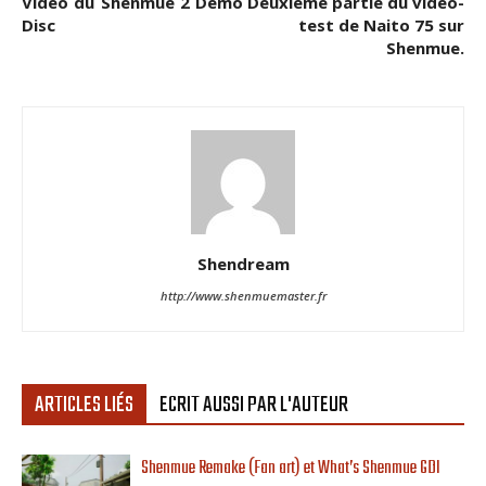
Vidéo du Shenmue 2 Demo
Deuxième partie du vidéo-
Disc
test de Naito 75 sur
Shenmue.
Shendream
http://www.shenmuemaster.fr
ARTICLES LIÉS
ECRIT AUSSI PAR L'AUTEUR
Shenmue Remake (Fan art) et What’s Shenmue GDI