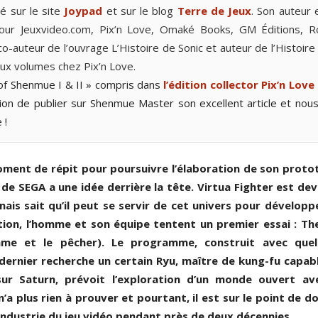
ié sur le site
Joypad
et sur le blog
Terre de Jeux
. Son auteur 
 pour Jeuxvideo.com, Pix’n Love, Omaké Books, GM Éditions, R
-auteur de l’ouvrage L’Histoire de Sonic et auteur de l’Histoire
ux volumes chez Pix’n Love.
t of Shenmue I & II » compris dans
l’édition collector Pix’n Love
ation de publier sur Shenmue Master son excellent article et nous
 !
oment de répit pour poursuivre l’élaboration de son proto
 de SEGA a une idée derrière la tête. Virtua Fighter est de
nais sait qu’il peut se servir de cet univers pour développ
ition, l’homme et son équipe tentent un premier essai : Th
me et le pêcher). Le programme, construit avec quel
e dernier recherche un certain Ryu, maître de kung-fu capab
 sur Saturn, prévoit l’exploration d’un monde ouvert av
n’a plus rien à prouver et pourtant, il est sur le point de d
l’industrie du jeu vidéo pendant près de deux décennies.