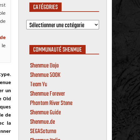
est
CATÉGORIES
ole
Catégories
 de
 de
 le
COMMUNAUTÉ SHENMUE
Shenmue Dojo
Shenmue 500K
type.
venue
Team Yu
er un
Shenmue Forever
e Old
Phantom River Stone
ques
Shenmue Guide
le de
Shenmue.de
ec la
SEGASaturno
onner