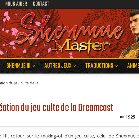
NOUS AIDER
CONTACT
SHENMUE III
AUTRES JEUX
TRADUCTIONS
ANIM
Shenmue
ion du jeu culte de la...
éation du jeu culte de la Dreamcast
1925
Master
III, retour sur le making-of d’un jeu culte, celui de Shenmue 