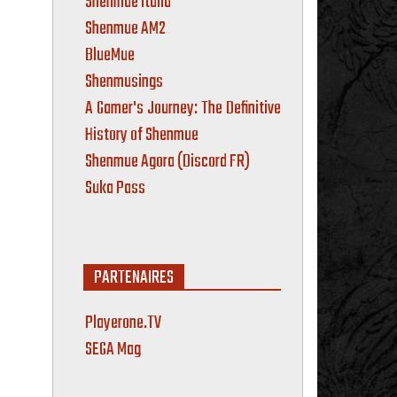
Shenmue Italia
Shenmue AM2
BlueMue
Shenmusings
A Gamer's Journey: The Definitive
History of Shenmue
Shenmue Agora (Discord FR)
Suka Pass
PARTENAIRES
Playerone.TV
SEGA Mag