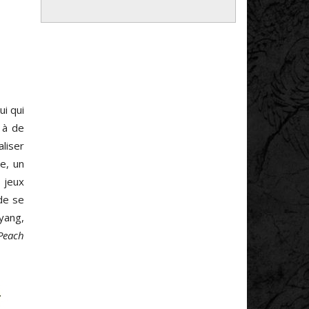
ui qui
 à de
liser
e, un
 jeux
de se
yang,
Peach