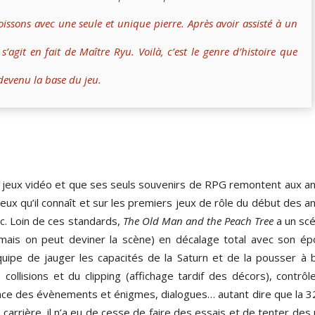
issons avec une seule et unique pierre. Après avoir assisté à un
l s’agit en fait de Maître Ryu. Voilà, c’est le genre d’histoire que
 devenu la base du jeu.
x jeux vidéo et que ses seuls souvenirs de RPG remontent aux a
eux qu’il connaît et sur les premiers jeux de rôle du début des 
tc. Loin de ces standards,
The Old Man and the Peach Tree
a un scé
mais on peut deviner la scène) en décalage total avec son ép
uipe de jauger les capacités de la Saturn et de la pousser à b
llisions et du clipping (affichage tardif des décors), contrôl
nce des évènements et énigmes, dialogues… autant dire que la 32
carrière, il n’a eu de cesse de faire des essais et de tenter des 