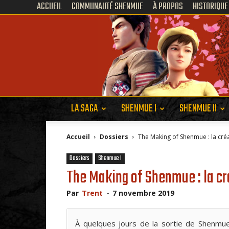
ACCUEIL
COMMUNAUTÉ SHENMUE
À PROPOS
HISTORIQUE
LA SAGA
SHENMUE I
SHENMUE II
Accueil
Dossiers
The Making of Shenmue : la créat
Dossiers
Shenmue I
The Making of Shenmue : la cr
Par
Trent
-
7 novembre 2019
À quelques jours de la sortie de Shenmue 