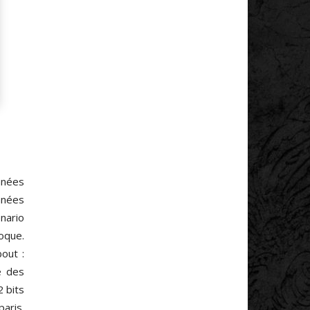
nnées
années
nario
oque.
out :
e des
 bits
paris.