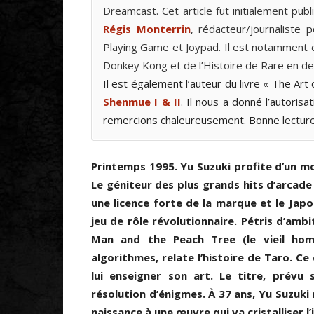
Dreamcast. Cet article fut initialement publ
Régis Monterrin
, rédacteur/journaliste
Playing Game et Joypad. Il est notamment co
Donkey Kong et de l’Histoire de Rare en de
Il est également l’auteur du livre « The Ar
Shenmue I & II
. Il nous a donné l’autoris
remercions chaleureusement. Bonne lecture
Printemps 1995. Yu Suzuki profite d’un m
Le géniteur des plus grands hits d’arcade
une licence forte de la marque et le Japo
jeu de rôle révolutionnaire. Pétris d’amb
Man and the Peach Tree (le vieil hom
algorithmes, relate l’histoire de Taro. C
lui enseigner son art. Le titre, prévu
résolution d’énigmes. À 37 ans, Yu Suzuki 
naissance à une œuvre qui va cristalliser 