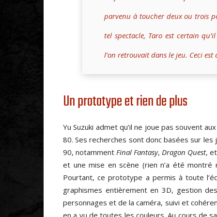
parvenu à toucher deux ou trois po
tel spectacle, Taro est certain qu’i
l’on retrouvait dans le jeu. Ceci est
Un prototype et rien de plus
Yu Suzuki admet qu’il ne joue pas souvent au
80. Ses recherches sont donc basées sur les j
90, notamment
Final Fantasy
,
Dragon Quest
, e
et une mise en scène (rien n’a été montré 
Pourtant, ce prototype a permis à toute l’éq
graphismes entièrement en 3D, gestion des co
personnages et de la caméra, suivi et cohére
en a vu de toutes les couleurs. Au cours de sa 