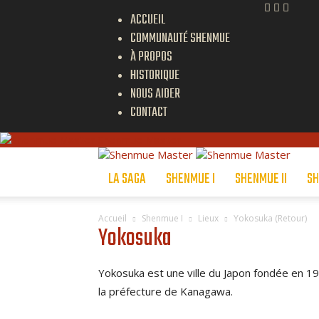
ACCUEIL
COMMUNAUTÉ SHENMUE
À PROPOS
HISTORIQUE
NOUS AIDER
CONTACT
Shenmue Master
LA SAGA
SHENMUE I
SHENMUE II
SH
Accueil
Shenmue I
Lieux
Yokosuka
(
Retour
)
Yokosuka
Yokosuka est une ville du Japon fondée en 19
la préfecture de Kanagawa.