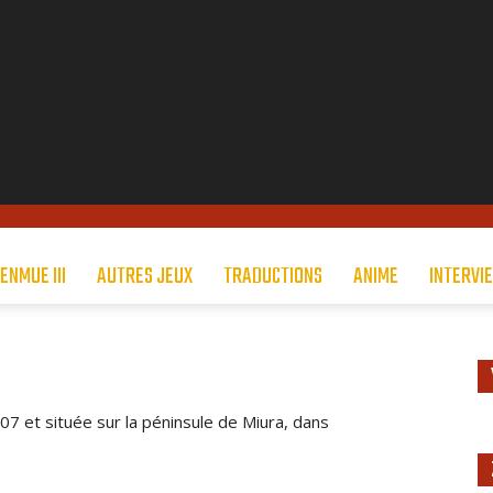
ENMUE III
AUTRES JEUX
TRADUCTIONS
ANIME
INTERVI
07 et située sur la péninsule de Miura, dans