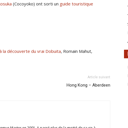
okosuka
(Cocoyoko) ont sorti un
guide touristique
 à la découverte du vrai Dobuita
, Romain Mahut,
Article suivant
Hong Kong – Aberdeen
mue Master en 2001. A passé plus de la moitié de sa vie à