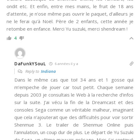
ondit etc. Et enfin, entre mes mains, le fruit de 18 ans
d’attente, je n’ose même pas ouvrir le paquet, d’ailleurs je
ne le ferai qu’à Noël. Père de 2 enfants, cette année je
retombe en enfance. Merci Yu suzuki, merci shendream !
4
DaFunkYSouL
6 années il y a
Reply to
Indiana
Dans le même cas que toi! 34 ans et 1 gosse qui
m’empeche de jouer car tout petit. Chaque semaine
depuis 2003 je consultais le Web à la recherche d’infos
sur la suite. J’ai vécu la fin de la Dreamcast et des
consoles Sega comme un véritable malheur, imaginant
que cela n’ajouterait que des difficultés pour voir sortir
Shenmue 3. Le trailer de Shenmue Online puis
l’annulation, un coup dur de plus. Le départ de Yu Suzuki
de Sega, un ultime mauvais présage. Mais j’ai continué