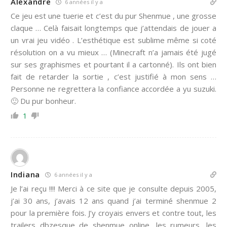
Alexandre
6 années il y a
Ce jeu est une tuerie et c’est du pur Shenmue , une grosse
claque … Celà faisait longtemps que j’attendais de jouer a
un vrai jeu vidéo . L’esthétique est sublime même si coté
résolution on a vu mieux … (Minecraft n’a jamais été jugé
sur ses graphismes et pourtant il a cartonné). Ils ont bien
fait de retarder la sortie , c’est justifié à mon sens …
Personne ne regrettera la confiance accordée a yu suzuki.
🙂 Du pur bonheur.
1
Indiana
6 années il y a
Je l’ai reçu !!!! Merci à ce site que je consulte depuis 2005,
j’ai 30 ans, j’avais 12 ans quand j’ai terminé shenmue 2
pour la première fois. J’y croyais envers et contre tout, les
trailers dbzesque de shenmue online, les rumeurs, les