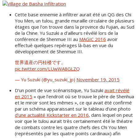
Cette base ennemie à infiltrer aurait été un QG des Chi
You Men, un tulou, grande muraille circulaire de plusieurs
étages que l’on trouve dans la province du Fujian, au Sud
de la Chine. Yu Suzuki a d’ailleurs révélé lors de la
conférence de Shenmue III au
MAGIC 2016
avoir
effectué quelques repérages là-bas en vue du
développement de Shenmue III.
世界遺産の円桂楼です。
pic.twitter.com/LUwWA8GLZQ
— Yu Suzuki (@yu_suzuki_jp)
November 19, 2015
D’un point de vue scénaristique, Yu Suzuki
avait révélé
en 2015
« que l’endroit où se trouve le père de Shenhua
et le miroir sont les mêmes », ce qui avait été confirmé
par un schéma apparaissant sur le tableau d’une photo
d’une actualité Kickstarter en 2016
, dans lequel on peut
voir que le tulou aurait très certainement été le théatre
de combats contre les quatre chefs des Chi You Men
(représentés par les quatre points cardinaux) afin