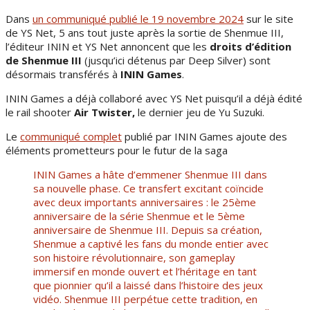
Dans
un communiqué publié le 19 novembre 2024
sur le site
de YS Net, 5 ans tout juste après la sortie de Shenmue III,
l’éditeur ININ et YS Net annoncent que les
droits d’édition
de Shenmue III
(jusqu’ici détenus par Deep Silver) sont
désormais transférés à
ININ Games
.
ININ Games a déjà collaboré avec YS Net puisqu’il a déjà édité
le rail shooter
Air Twister,
le dernier jeu de Yu Suzuki.
Le
communiqué complet
publié par ININ Games ajoute des
éléments prometteurs pour le futur de la saga
ININ Games a hâte d’emmener Shenmue III dans
sa nouvelle phase. Ce transfert excitant coïncide
avec deux importants anniversaires : le 25ème
anniversaire de la série Shenmue et le 5ème
anniversaire de Shenmue III. Depuis sa création,
Shenmue a captivé les fans du monde entier avec
son histoire révolutionnaire, son gameplay
immersif en monde ouvert et l’héritage en tant
que pionnier qu’il a laissé dans l’histoire des jeux
vidéo. Shenmue III perpétue cette tradition, en