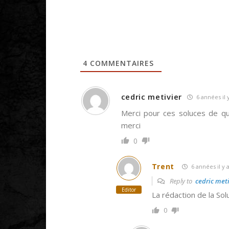
4
COMMENTAIRES
cedric metivier
6 années il 
Merci pour ces soluces de quê
merci
0
Trent
6 années il y 
Reply to
cedric meti
Editor
La rédaction de la Sol
0