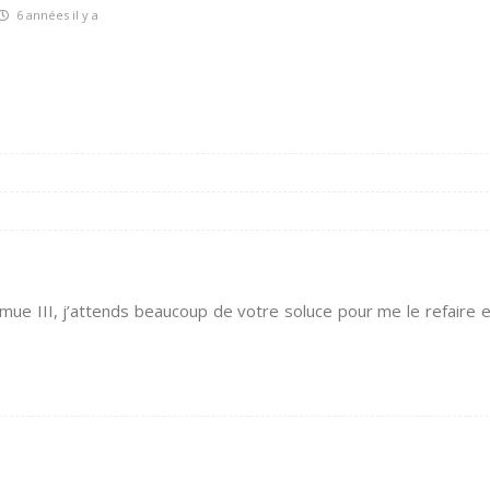
6 années il y a
enmue III, j’attends beaucoup de votre soluce pour me le refaire 