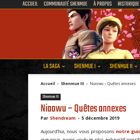
ACCUEIL
COMMUNAUTÉ SHENMUE
À PROPOS
HISTORIQUE
LA SAGA
SHENMUE I
SHENMUE II
Accueil
Shenmue III
Niaowu – Quêtes annexes
Shenmue III
Niaowu – Quêtes annexes
Par
Shendream
-
5 décembre 2019
Aujourd’hui, nous vous proposons
notre gui
que nous avons voulu le plus exhaustif possi