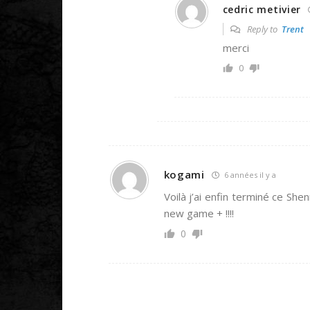
cedric metivier
Reply to
Trent
merci
0
kogami
6 années il y a
Voilà j’ai enfin terminé ce Sh
new game + !!!!
0