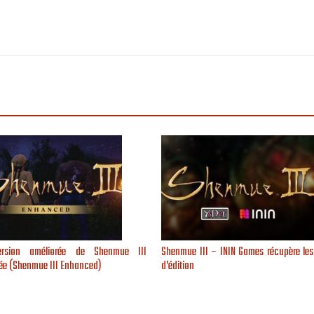
rsion améliorée de Shenmue III
Shenmue III – ININ Games récupère les
e (Shenmue III Enhanced)
d’édition