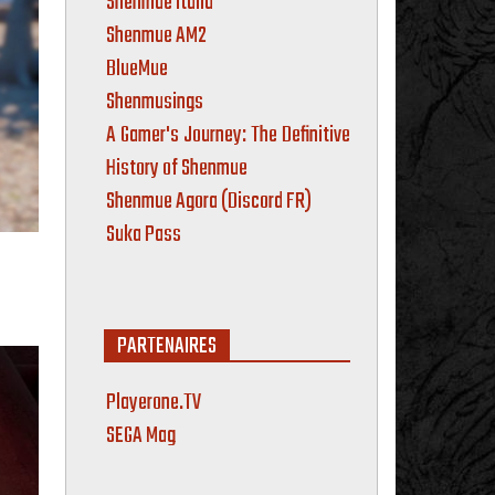
Shenmue Italia
Shenmue AM2
BlueMue
Shenmusings
A Gamer's Journey: The Definitive
History of Shenmue
Shenmue Agora (Discord FR)
Suka Pass
PARTENAIRES
Playerone.TV
SEGA Mag