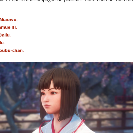
 Niaowu.
mue III.
ailu.
lu.
oubu-chan.