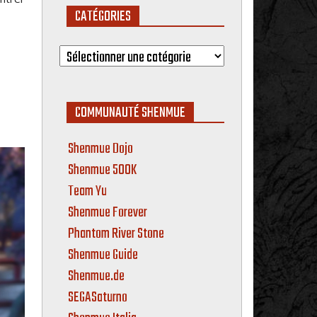
CATÉGORIES
Catégories
COMMUNAUTÉ SHENMUE
Shenmue Dojo
Shenmue 500K
Team Yu
Shenmue Forever
Phantom River Stone
Shenmue Guide
Shenmue.de
SEGASaturno