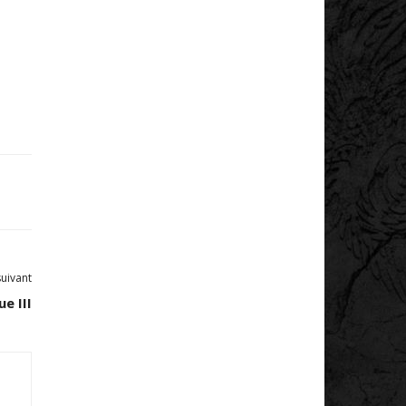
suivant
e III