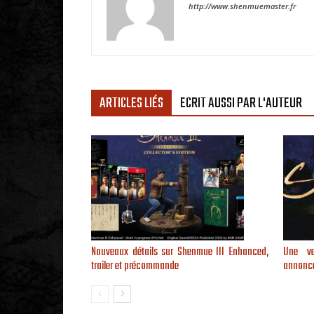
http://www.shenmuemaster.fr
ARTICLES LIÉS
ECRIT AUSSI PAR L'AUTEUR
Nouveaux détails sur Shenmue III Enhanced,
Une ve
trailer et précommande
annoncé