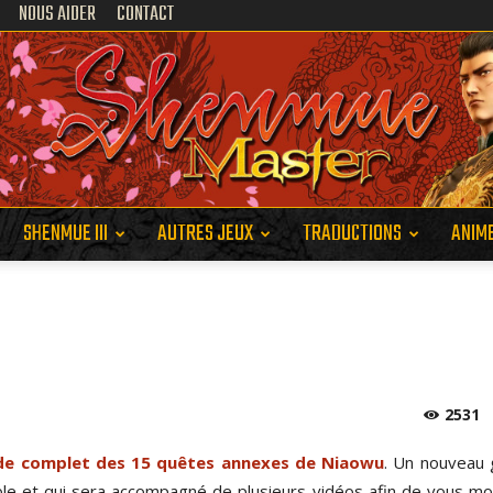
NOUS AIDER
CONTACT
SHENMUE III
AUTRES JEUX
TRADUCTIONS
ANIM
Shenmue
2531
Master
de complet des 15 quêtes annexes de Niaowu
. Un nouveau 
ble et qui sera accompagné de plusieurs vidéos afin de vous mo