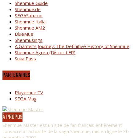
Shenmue Guide
Shenmue.de
SEGASaturno
Shenmue Italia
Shenmue AM2
BlueMue
Shenmusings
A Gamer's Journey: The Definitive History of Shenmue
Shenmue Agora (Discord FR)
Suka Pass
PARTENAIRES
Playerone.TV
SEGA Mag
À PROPOS
Shenmue Master est un site de fan français entièrement
consacré à l'actualité de la saga Shenmue, mis en ligne le 30
novembre 2001.