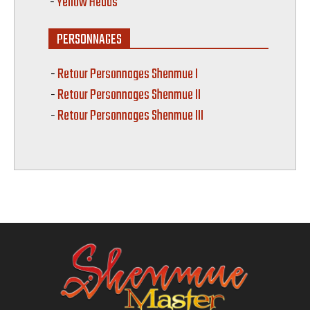
-
Yellow Heads
PERSONNAGES
Retour Personnages Shenmue I
Retour Personnages Shenmue II
Retour Personnages Shenmue III