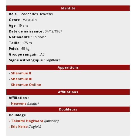
Identité
Rôle
: Leader des Heavens
Genre
: Masculin
Age :
19 ans
Date de naissance :
04/12/1967
Nationalité :
Chinoise
Taille
: 175 m
Poids
: 65 kg
Groupe sanguin :
AB
Signe astrologique :
Sagittaire
Apparitions
-
Shenmue II
-
Shenmue III
-
Shenmue Online
Affiliations
Affiliation :
- Heavens
(Leader)
Doubleurs
Doublage
:
- Takumi Hagiwara
(Japonais)
- Eric Kelso
(Anglais)