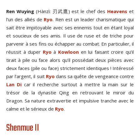
Ren Wuying
(Hànzì: 刃武鷹) est le chef des
Heavens
et
l’un des alliés de
Ryo
. Ren est un leader charismatique qui
sait être impitoyable avec ses ennemis tout en étant loyal
et soucieux de ses amis. Il use de ruse et de triche pour
parvenir à ses fins ou échapper au combat. En particulier, il
réussit à duper
Ryo
à
Kowloon
en lui faisant croire qu’il
tirait à pile ou face alors qu’il possédait deux pièces avec
deux faces (pile ou face) strictement identiques ! Intéressé
par l’argent, il suit
Ryo
dans sa quête de vengeance contre
Lan Di
car il recherche surtout à mettre la main sur le
trésor de la dynastie Qing en retrouvant le miroir du
Dragon. Sa nature extravertie et impulsive tranche avec le
calme et le sérieux de
Ryo
.
Shenmue II