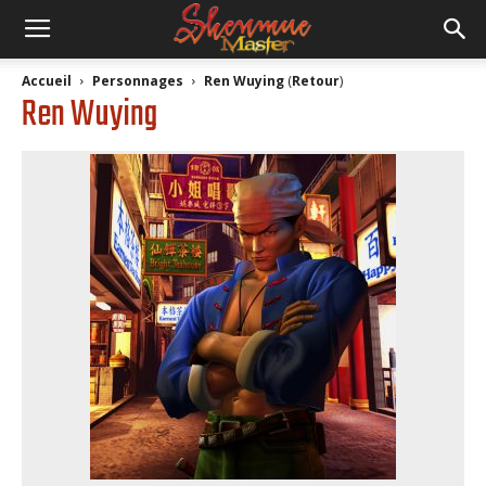
Accueil
Personnages
Ren Wuying
(
Retour
)
Ren Wuying