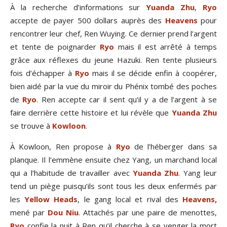
À la recherche d’informations sur
Yuanda Zhu
,
Ryo
accepte de payer 500 dollars auprès des
Heavens
pour
rencontrer leur chef, Ren Wuying. Ce dernier prend l’argent
et tente de poignarder
Ryo
mais il est arrêté à temps
grâce aux réflexes du jeune Hazuki. Ren tente plusieurs
fois d’échapper à
Ryo
mais il se décide enfin à coopérer,
bien aidé par la vue du miroir du Phénix tombé des poches
de
Ryo
. Ren accepte car il sent qu’il y a de l’argent à se
faire derrière cette histoire et lui révèle que
Yuanda Zhu
se trouve à
Kowloon
.
À Kowloon, Ren propose à
Ryo
de l’héberger dans sa
planque. Il l’emmène ensuite chez Yang, un marchand local
qui a l’habitude de travailler avec
Yuanda Zhu
. Yang leur
tend un piège puisqu’ils sont tous les deux enfermés par
les
Yellow Heads
, le gang local et rival des
Heavens,
mené par
Dou Niu
. Attachés par une paire de menottes,
Ryo
confie la nuit à Ren qu’il cherche à se venger la mort