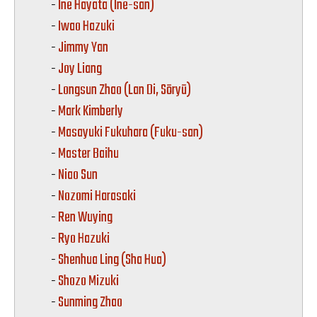
-
Ine Hayata (Ine-san)
-
Iwao Hazuki
-
Jimmy Yan
-
Joy Liang
-
Longsun Zhao (Lan Di, Sōryū)
-
Mark Kimberly
-
Masayuki Fukuhara (Fuku-san)
-
Master Baihu
-
Niao Sun
-
Nozomi Harasaki
-
Ren Wuying
-
Ryo Hazuki
-
Shenhua Ling (Sha Hua)
-
Shozo Mizuki
-
Sunming Zhao