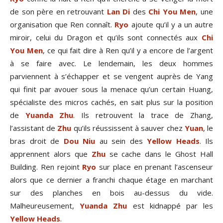
de son père en retrouvant
Lan Di
des
Chi You Men
, une
organisation que Ren connaît.
Ryo
ajoute qu’il y a un autre
miroir, celui du Dragon et qu’ils sont connectés aux
Chi
You Men
, ce qui fait dire à Ren qu’il y a encore de l’argent
à se faire avec. Le lendemain, les deux hommes
parviennent à s’échapper et se vengent auprès de Yang
qui finit par avouer sous la menace qu’un certain Huang,
spécialiste des micros cachés, en sait plus sur la position
de
Yuanda Zhu
. Ils retrouvent la trace de Zhang,
l’assistant de
Zhu
qu’ils réussissent à sauver chez
Yuan
, le
bras droit de
Dou Niu
au sein des
Yellow Heads
. Ils
apprennent alors que
Zhu
se cache dans le Ghost Hall
Building. Ren rejoint
Ryo
sur place en prenant l’ascenseur
alors que ce dernier a franchi chaque étage en marchant
sur des planches en bois au-dessus du vide.
Malheureusement,
Yuanda Zhu
est kidnappé par les
Yellow Heads
.