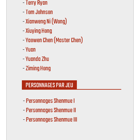
-
Terry Ryan
-
Tom Johnson
-
Xianweng Ni (Wong)
-
Xiuying Hong
-
Yaowen Chen (Master Chen)
-
Yuan
-
Yuanda Zhu
-
Ziming Hong
PERSONNAGES PAR JEU
Personnages Shenmue I
Personnages Shenmue II
Personnages Shenmue III