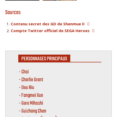
Sources
Contenu secret des GD de Shenmue II
Compte Twitter officiel de SEGA Heroes
PERSONNAGES PRINCIPAUX
-
Chai
-
Charlie Grant
-
Dou Niu
-
Fangmei Xun
-
Goro Mihashi
-
Guizhang Chen