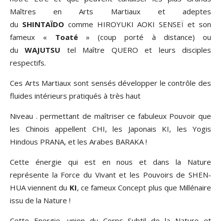
Maîtres en Arts Martiaux et adeptes
du
SHINTAÏDO
comme HIROYUKI AOKI SENSEÏ et son
fameux «
Toaté
» (coup porté à distance) ou
du
WAJUTSU
tel Maître QUERO et leurs disciples
respectifs.
Ces Arts Martiaux sont sensés développer le contrôle des
fluides intérieurs pratiqués à très haut
Niveau . permettant de maîtriser ce fabuleux Pouvoir que
les Chinois appellent CHI, les Japonais KI, les Yogis
Hindous PRANA, et les Arabes BARAKA !
Cette énergie qui est en nous et dans la Nature
représente la Force du Vivant et les Pouvoirs de SHEN-
HUA viennent du
KI
, ce fameux Concept plus que Millénaire
issu de la Nature !
Cette Energie, union du Corps Subtil de la Nature et