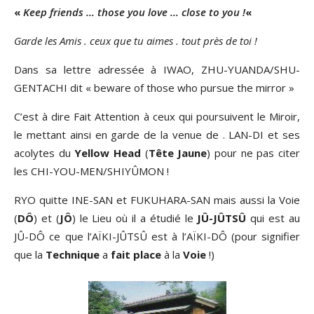
«
Keep friends … those you love … close to you
!
«
Garde les Amis . ceux que tu aimes . tout près de toi
!
Dans sa lettre adressée à IWAO, ZHU-YUANDA/SHU-
GENTACHI dit « beware of those who pursue the mirror »
C’est à dire Fait Attention à ceux qui poursuivent le Miroir,
le mettant ainsi en garde de la venue de . LAN-DI et ses
acolytes du
Yellow Head
(
Tête Jaune
) pour ne pas citer
les CHI-YOU-MEN/SHIYÛMON !
RYO quitte INE-SAN et FUKUHARA-SAN mais aussi la Voie
(
DÔ
) et (
JÔ
) le Lieu où il a étudié le
JÛ-JÛTSÛ
qui est au
JÛ-DÔ ce que l’AÏKI-JÛTSÛ est à l’AÏKI-DÔ (pour signifier
que la
Technique
a
fait place
à la
Voie
!)