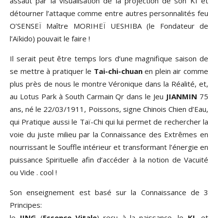
assaut par la visualisation de la projection de son KI et
détourner l’attaque comme entre autres personnalités feu
O’SENSEÏ Maître MORIHEÏ UESHIBA (le Fondateur de
l’Aïkido) pouvait le faire !
Il serait peut être temps lors d’une magnifique saison de
se mettre à pratiquer le
Tai-chi-chuan
en plein air comme
plus près de nous le montre Véronique dans la Réalité, et,
au Lotus Park à South Carmain Qr dans le Jeu
JIANMIN
75
ans, né le 22/03/1911, Poissons, signe Chinois Chien d’Eau,
qui Pratique aussi le Taï-Chi qui lui permet de rechercher la
voie du juste milieu par la Connaissance des Extrêmes en
nourrissant le Souffle intérieur et transformant l’énergie en
puissance Spirituelle afin d’accéder à la notion de Vacuité
ou Vide . cool !
Son enseignement est basé sur la Connaissance de 3
Principes:
le
JING
(
Essence Vitale
) reçu à la naissance, le
KI
, et