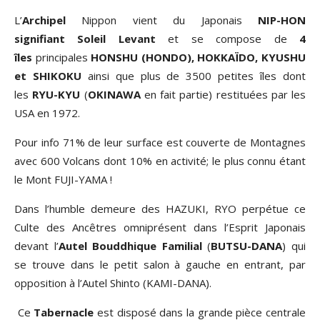
L’
Archipel
Nippon vient du Japonais
NIP-HON
signifiant
Soleil Levant
et se compose de
4
îles
principales
HONSHU (HONDO), HOKKAÏDO, KYUSHU
et SHIKOKU
ainsi que plus de 3500 petites îles dont
les
RYU-KYU
(
OKINAWA
en fait partie) restituées par les
USA en 1972.
Pour info 71% de leur surface est couverte de Montagnes
avec 600 Volcans dont 10% en activité; le plus connu étant
le Mont FUJI-YAMA !
Dans l’humble demeure des HAZUKI, RYO perpétue ce
Culte des Ancêtres omniprésent dans l’Esprit Japonais
devant l’
Autel Bouddhique Familial
(
BUTSU-DANA
) qui
se trouve dans le petit salon à gauche en entrant, par
opposition à l’Autel Shinto (KAMI-DANA).
Ce
Tabernacle
est disposé dans la grande pièce centrale