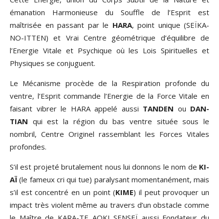
émanation Harmonieuse du Souffle de l’Esprit est
maîtrisée en passant par le
HARA
, point unique (SEÏKA-
NO-ITTEN) et Vrai Centre géométrique d’équilibre de
l’Energie Vitale et Psychique où les Lois Spirituelles et
Physiques se conjuguent.
Le Mécanisme procède de la Respiration profonde du
ventre, l’Esprit commande l’Energie de la Force Vitale en
faisant vibrer le HARA appelé aussi
TANDEN
ou
DAN-
TIAN
qui est la région du bas ventre située sous le
nombril, Centre Originel rassemblant les Forces Vitales
profondes.
S’il est projeté brutalement nous lui donnons le nom de
KI-
AÏ
(le fameux cri qui tue) paralysant momentanément, mais
s’il est concentré en un point (
KIME
) il peut provoquer un
impact très violent même au travers d’un obstacle comme
le Maître de KARA-TE AOKI SENSEÏ aussi Fondateur du