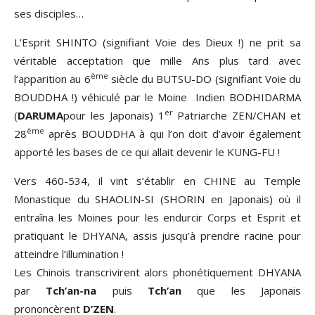
ses disciples…
L’Esprit SHINTO (signifiant Voie des Dieux !) ne prit sa
véritable acceptation que mille Ans plus tard avec
ème
l’apparition au 6
siècle du BUTSU-DO (signifiant Voie du
BOUDDHA !) véhiculé par le Moine Indien BODHIDARMA
er
(
DARUMA
pour les Japonais) 1
Patriarche ZEN/CHAN et
ème
28
après BOUDDHA à qui l’on doit d’avoir également
apporté les bases de ce qui allait devenir le KUNG-FU !
Vers 460-534, il vint s’établir en CHINE au Temple
Monastique du SHAOLIN-SI (SHORIN en Japonais) où il
entraîna les Moines pour les endurcir Corps et Esprit et
pratiquant le DHYANA, assis jusqu’à prendre racine pour
atteindre l’illumination !
Les Chinois transcrivirent alors phonétiquement DHYANA
par
Tch’an-na
puis
Tch’an
que les Japonais
prononcèrent
D’ZEN
.