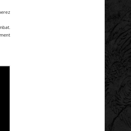
nerez
mbat.
ement