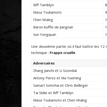
Riff Tamblyn
8
Masa Tsukamoto
9
Chen Wuling
1
Baron buffle de Jiangnan
1
Sun Yongquan
1
Une deuxième partie où il faut battre les 1
technique :
Frappe cruelle
Adversaires
Zhang Jianchi et Li Soonduk
Antony Perez et Ma Yueming
Samart Somchai et Chris Bellinger
Tai Shilie et Riff Tamblyn
Masa Tsukamoto et Chen Wuling