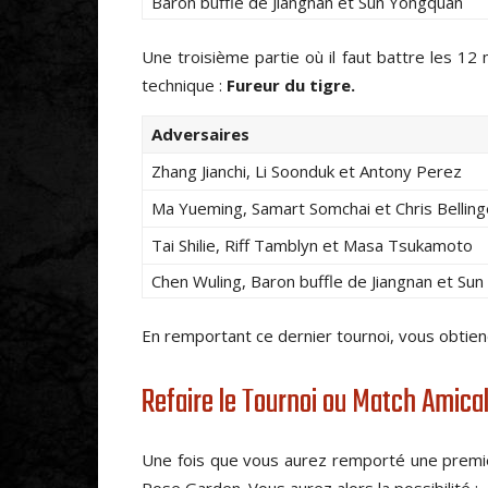
Baron buffle de Jiangnan et Sun Yongquan
Une troisième partie où il faut battre les 1
technique :
Fureur du tigre.
Adversaires
Zhang Jianchi, Li Soonduk et Antony Perez
Ma Yueming, Samart Somchai et Chris Belling
Tai Shilie, Riff Tamblyn et Masa Tsukamoto
Chen Wuling, Baron buffle de Jiangnan et Su
En remportant ce dernier tournoi, vous obtie
Refaire le Tournoi ou Match Amica
Une fois que vous aurez remporté une premiè