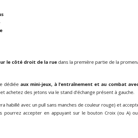
us
e
re
ur le côté droit de la rue
dans la première partie de la promen
ne dédiée
aux mini-jeux, à l’entraînement et au combat ave
 et achetez des jetons via le stand d’échange présent à gauche.
sera habillé avec un pull sans manches de couleur rouge) et accep
ous pourrez accepter en appuyant sur le bouton Croix (ou A) ou