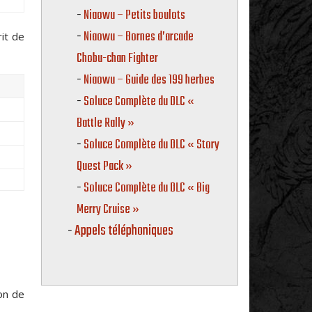
Niaowu – Petits boulots
Niaowu – Bornes d’arcade
it de
Chobu-chan Fighter
Niaowu – Guide des 199 herbes
Soluce Complète du DLC «
Battle Rally »
Soluce Complète du DLC « Story
Quest Pack »
Soluce Complète du DLC « Big
Merry Cruise »
Appels téléphoniques
on de