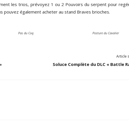
amment les trios, prévoyez 1 ou 2 Pouvoirs du serpent pour regé
us pouvez également acheter au stand Braves brioches.
Pas du Coq
Posture du Cavalier
Article 
»
Soluce Complète du DLC « Battle Ra