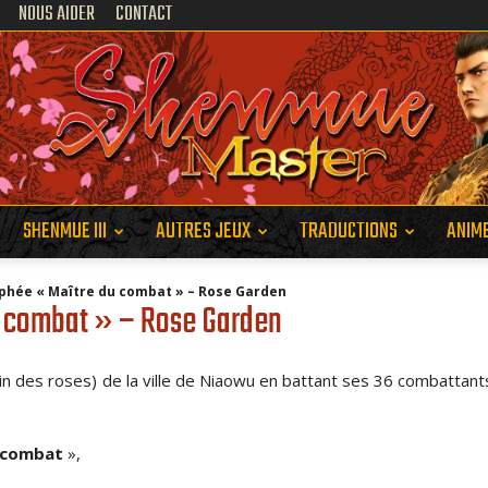
NOUS AIDER
CONTACT
SHENMUE III
AUTRES JEUX
TRADUCTIONS
ANIM
Shenmue
ophée « Maître du combat » – Rose Garden
u combat » – Rose Garden
din des roses) de la ville de Niaowu en battant ses 36 combattant
Master
 combat
»,