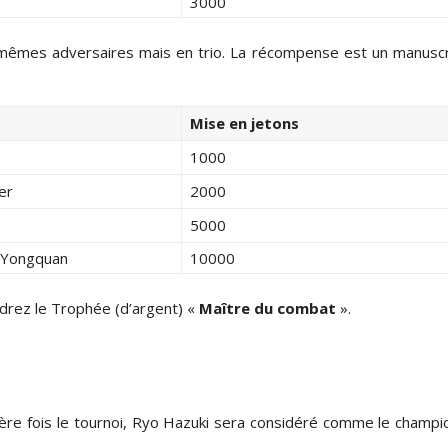
3000
2 mêmes adversaires mais en trio. La récompense est un manuscr
Mise en jetons
1000
er
2000
5000
n Yongquan
10000
ndrez le Trophée (d’argent) «
Maître du combat
».
l
re fois le tournoi, Ryo Hazuki sera considéré comme le champi