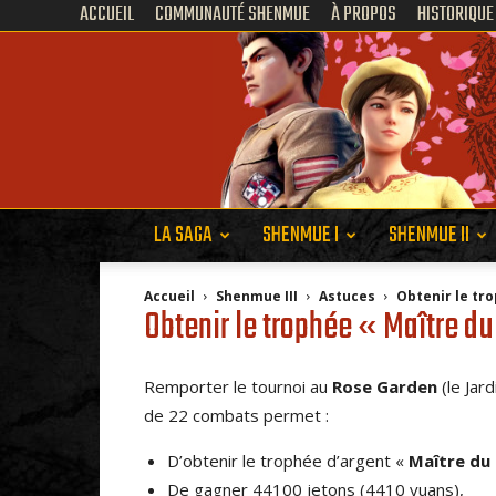
ACCUEIL
COMMUNAUTÉ SHENMUE
À PROPOS
HISTORIQUE
LA SAGA
SHENMUE I
SHENMUE II
Accueil
Shenmue III
Astuces
Obtenir le tr
Obtenir le trophée « Maître d
Remporter le tournoi au
Rose Garden
(le Jar
de 22 combats permet :
D’obtenir le trophée d’argent «
Maître du
De gagner 44100 jetons (4410 yuans),