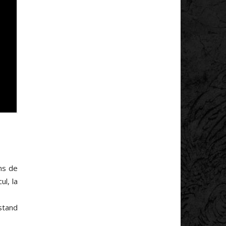
ns de
ul, la
stand