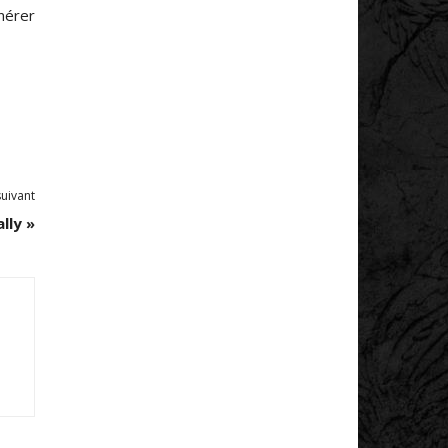
nérer
suivant
lly »