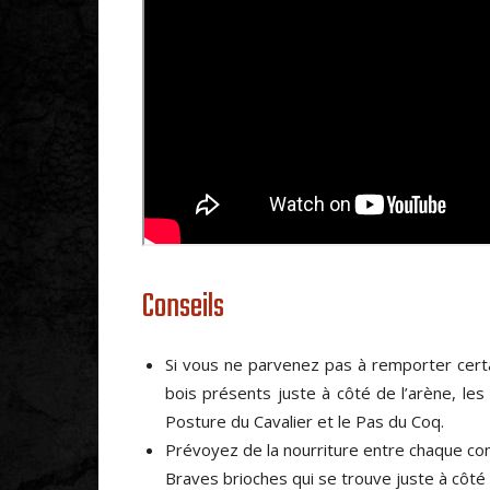
Conseils
Si vous ne parvenez pas à remporter cert
bois présents juste à côté de l’arène, les
Posture du Cavalier et le Pas du Coq.
Prévoyez de la nourriture entre chaque co
Braves brioches qui se trouve juste à côté 