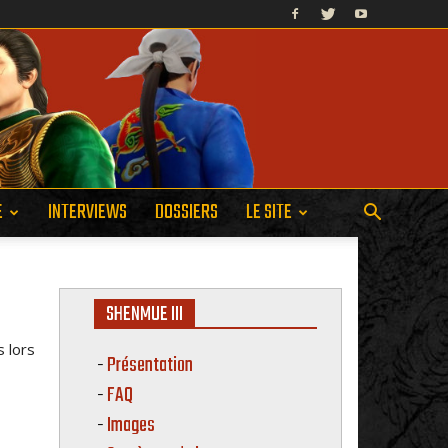
E
INTERVIEWS
DOSSIERS
LE SITE
SHENMUE III
s lors
Présentation
FAQ
Images