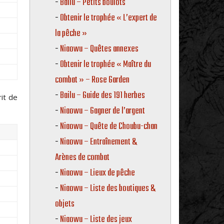
Bailu – Petits boulots
Obtenir le trophée « L’expert de
la pêche »
Niaowu – Quêtes annexes
Obtenir le trophée « Maître du
combat » – Rose Garden
Bailu – Guide des 191 herbes
it de
Niaowu – Gagner de l’argent
Niaowu – Quête de Choubu-chan
Niaowu – Entraînement &
Arènes de combat
Niaowu – Lieux de pêche
Niaowu – Liste des boutiques &
objets
Niaowu – Liste des jeux