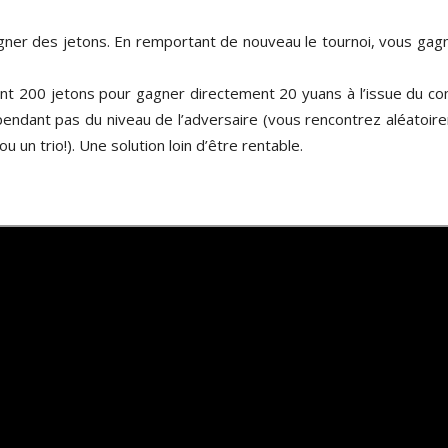
gner des jetons. En remportant de nouveau le tournoi, vous gag
t 200 jetons pour gagner directement 20 yuans à l’issue du co
épendant pas du niveau de l’adversaire (vous rencontrez aléatoir
un trio!). Une solution loin d’être rentable.