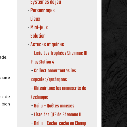
Systèmes de jeu
Personnages
Lieux
Mini-jeux
Solution
Astuces et guides
Liste des Trophées Shenmue III
ade.
PlayStation 4
Collectionner toutes les
c une
capsules/gashapons
Obtenir tous les manuscrits de
technique
tez de
 bien
Bailu – Quêtes annexes
Liste des QTE de Shenmue III
Bailu – Cache-cache au Champ