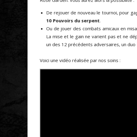
Rose Garden. Vous aurez alors la possibilité :
De rejouer de nouveau le tournoi, pour ga
10 Pouvoirs du serpent
.
Ou de jouer des combats amicaux en misan
La mise et le gain ne varient pas et ne d
un des 12 précédents adversaires, un duo ou 
Voici une vidéo réalisée par nos soins :