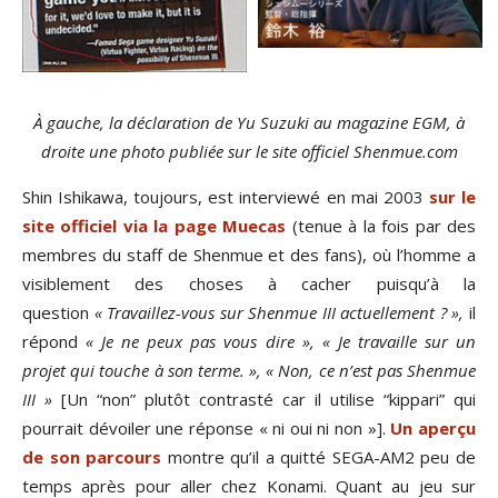
À gauche, la déclaration de Yu Suzuki au magazine EGM, à
droite une photo publiée sur le site officiel Shenmue.com
Shin Ishikawa, toujours, est interviewé en mai 2003
sur le
site officiel via la page Muecas
(tenue à la fois par des
membres du staff de Shenmue et des fans), où l’homme a
visiblement des choses à cacher puisqu’à la
question
« Travaillez-vous sur Shenmue III actuellement ? »,
il
répond
« Je ne peux pas vous dire », « Je travaille sur un
projet qui touche à son terme. », « Non, ce n’est pas Shenmue
III »
[Un “non” plutôt contrasté car il utilise “kippari” qui
pourrait dévoiler une réponse « ni oui ni non »].
Un aperçu
de son parcours
montre qu’il a quitté SEGA-AM2 peu de
temps après pour aller chez Konami. Quant au jeu sur