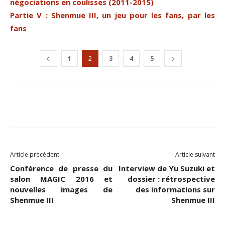
négociations en coulisses (2011-2015)
Partie V : Shenmue III, un jeu pour les fans, par les
fans
1
2
3
4
5
Facebook
Twitter
Email
Article précédent
Article suivant
Conférence de presse du
Interview de Yu Suzuki et
salon MAGIC 2016 et
dossier : rétrospective
nouvelles images de
des informations sur
Shenmue III
Shenmue III