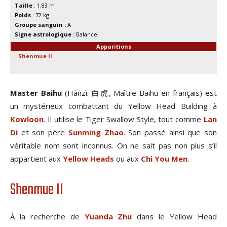
Taille
: 1.83 m
Poids
: 72 kg
Groupe sanguin :
A
Signe astrologique :
Balance
Apparitions
-
Shenmue II
Master Baihu
(Hànzì: 白虎, Maître Baihu en français) est
un mystérieux combattant du Yellow Head Building à
Kowloon
. Il utilise le Tiger Swallow Style, tout comme
Lan
Di
et son père
Sunming Zhao
. Son passé ainsi que son
véritable nom sont inconnus. On ne sait pas non plus s’il
appartient aux
Yellow Heads
ou aux
Chi You Men
.
Shenmue II
À la recherche de
Yuanda Zhu
dans le Yellow Head