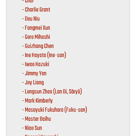
-
Chai
-
Charlie Grant
-
Dou Niu
-
Fangmei Xun
-
Goro Mihashi
-
Guizhang Chen
-
Ine Hayata (Ine-san)
-
Iwao Hazuki
-
Jimmy Yan
-
Joy Liang
-
Longsun Zhao (Lan Di, Sōryū)
-
Mark Kimberly
-
Masayuki Fukuhara (Fuku-san)
-
Master Baihu
-
Niao Sun