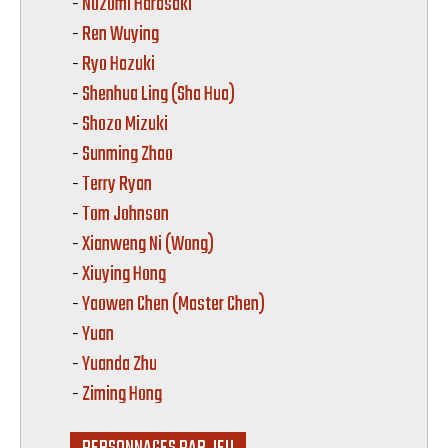
-
Nozomi Harasaki
-
Ren Wuying
-
Ryo Hazuki
-
Shenhua Ling (Sha Hua)
-
Shozo Mizuki
-
Sunming Zhao
-
Terry Ryan
-
Tom Johnson
-
Xianweng Ni (Wong)
-
Xiuying Hong
-
Yaowen Chen (Master Chen)
-
Yuan
-
Yuanda Zhu
-
Ziming Hong