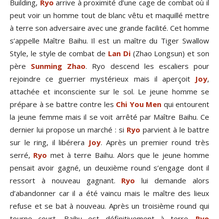
Building,
Ryo
arrive à proximité d’une cage de combat où il
peut voir un homme tout de blanc vêtu et maquillé mettre
à terre son adversaire avec une grande facilité. Cet homme
s’appelle Maître Baihu. Il est un maître du Tiger Swallow
Style, le style de combat de
Lan Di
(Zhao Longsun) et son
père
Sunming Zhao
. Ryo descend les escaliers pour
rejoindre ce guerrier mystérieux mais il aperçoit
Joy
,
attachée et inconsciente sur le sol. Le jeune homme se
prépare à se battre contre les
Chi You Men
qui entourent
la jeune femme mais il se voit arrêté par Maître Baihu. Ce
dernier lui propose un marché : si
Ryo
parvient à le battre
sur le ring, il libérera
Joy
. Après un premier round très
serré,
Ryo
met à terre Baihu. Alors que le jeune homme
pensait avoir gagné, un deuxième round s’engage dont il
ressort à nouveau gagnant.
Ryo
lui demande alors
d’abandonner car il a été vaincu mais le maître des lieux
refuse et se bat à nouveau. Après un troisième round qui
tourne court, Baihu est définitivement à terre.
Ryo