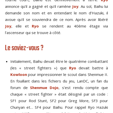
annonce qu’il a gagné et qu’il ramène
Joy
. Au sol, Baihu lui
demande son nom et en entendant le nom d’Hazuki, il
avoue qu’il se souviendra de ce nom. Après avoir libéré
Joy
, elle et
Ryo
se rendent au 40ème étage via
l’ascenseur qui se trouve à côté.
Le saviez-vous ?
Initialement, Baihu devait être le quatrième combattant
(les « street fighters ») que
Ryo
devait battre à
Kowloon
pour impressionner le scout dans Shenmue II.
En fouillant dans les fichiers du jeu, LanDC, un fan du
forum de
Shenmue Dojo
, s’est rendu compte que
chaque « street fighter » était désigné par un code :
SF1 pour Rod Stunt, SF2 pour Greg More, SF3 pour
Chunyan et… SF4 pour Baihu. Pour rappel Ryo Hazuki