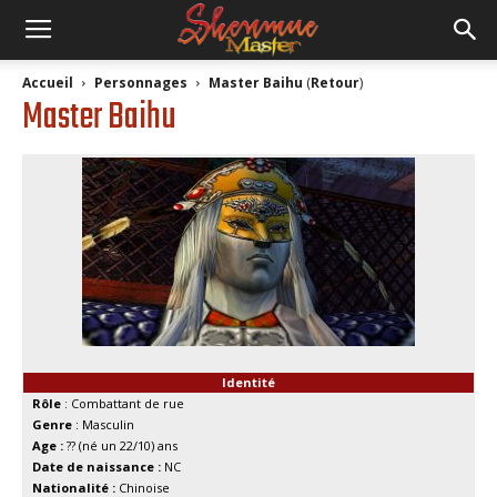
Accueil
Personnages
Master Baihu
(
Retour
)
Master Baihu
Identité
Rôle
: Combattant de rue
Genre
: Masculin
Age :
?? (né un 22/10) ans
Date de naissance :
NC
Nationalité :
Chinoise